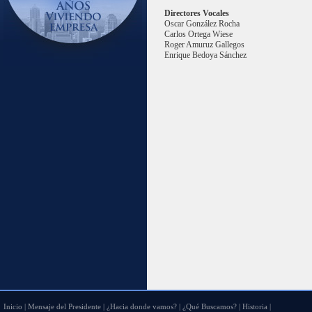
Directores Vocales
Oscar González Rocha
Carlos Ortega Wiese
Roger Amuruz Gallegos
Enrique Bedoya Sánchez
Inicio
|
Mensaje del Presidente
|
¿Hacia donde vamos?
|
¿Qué Buscamos?
|
Historia
|