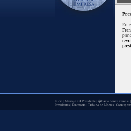
Pre
En e
Fran
prin
revo
pres
Inicio
|
Mensaje del Presidente
|
�Hacia donde vamos?
Presidentes
|
Directorio
|
Tribuna de Líderes
|
Correspons