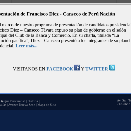
sentación de Francisco Diez - Canseco de Perú Nación
l marco de nuestro programa de presentación de candidatos presidencial
cisco Diez – Canseco Távara expuso su plan de gobierno en el salón
cipal del Club de la Banca y Comercio. En su charla, titulada “La
lución pacífica”, Diez – Canseco presentó a los integrantes de su planc
idencial.
Leer más...
VISITANOS EN
FACEBOOK
Y
TWITTER
Av. Sto. T
|
�Qué Buscamos?
|
Historia
|
715-5653 
alías
|
Avance Nueva Sede
|
Mapa de Sitio