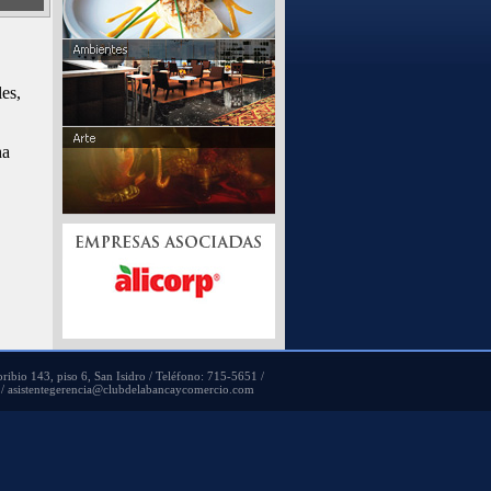
es,
ha
oribio 143, piso 6, San Isidro / Teléfono: 715-5651 /
/ asistentegerencia@clubdelabancaycomercio.com