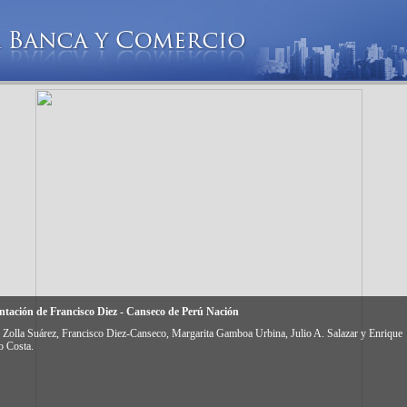
ntación de Francisco Diez - Canseco de Perú Nación
 Zolla Suárez, Francisco Diez-Canseco, Margarita Gamboa Urbina, Julio A. Salazar y Enrique
 Costa.